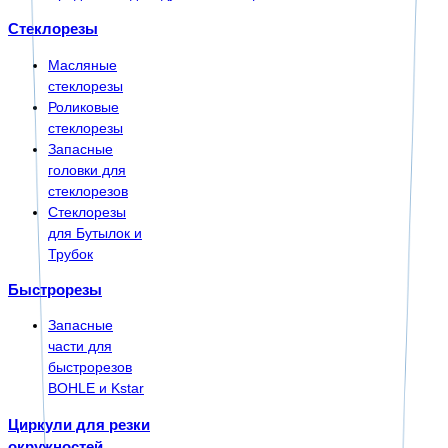
Стеклорезы
Масляные
стеклорезы
Роликовые
стеклорезы
Запасные
головки для
стеклорезов
Стеклорезы
для Бутылок и
Трубок
Быстрорезы
Запасные
части для
быстрорезов
BOHLE и Kstar
Циркули для резки
окружностей