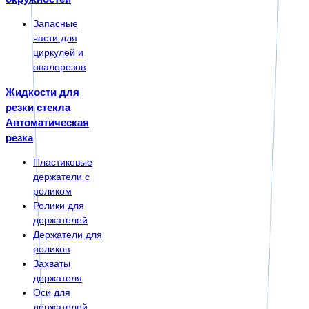
Запасные
части для
циркулей и
овалорезов
Жидкости для
резки стекла
Автоматическая
резка
Пластиковые
держатели с
роликом
Ролики для
держателей
Держатели для
роликов
Захваты
держателя
Оси для
держателей