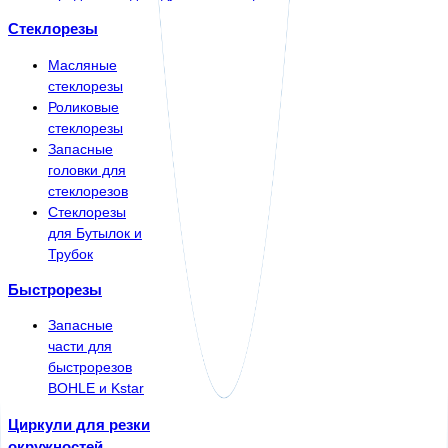
Стеклорезы
Масляные
стеклорезы
Роликовые
стеклорезы
Запасные
головки для
стеклорезов
Стеклорезы
для Бутылок и
Трубок
Быстрорезы
Запасные
части для
быстрорезов
BOHLE и Kstar
Циркули для резки
окружностей