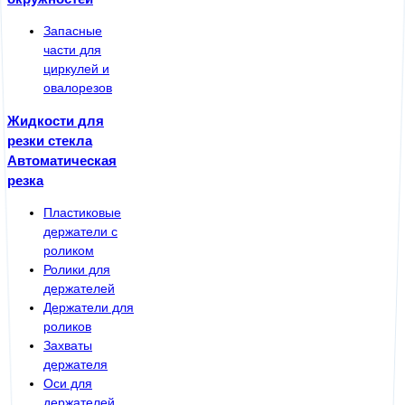
Запасные
части для
циркулей и
овалорезов
Жидкости для
резки стекла
Автоматическая
резка
Пластиковые
держатели с
роликом
Ролики для
держателей
Держатели для
роликов
Захваты
держателя
Оси для
держателей