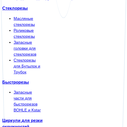
Стеклорезы
Масляные
стеклорезы
Роликовые
стеклорезы
Запасные
головки для
стеклорезов
Стеклорезы
для Бутылок и
Трубок
Быстрорезы
Запасные
части для
быстрорезов
BOHLE и Kstar
Циркули для резки
окружностей