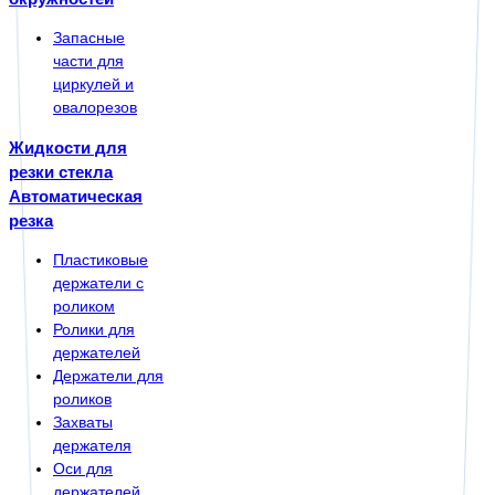
Запасные
части для
циркулей и
овалорезов
Жидкости для
резки стекла
Автоматическая
резка
Пластиковые
держатели с
роликом
Ролики для
держателей
Держатели для
роликов
Захваты
держателя
Оси для
держателей