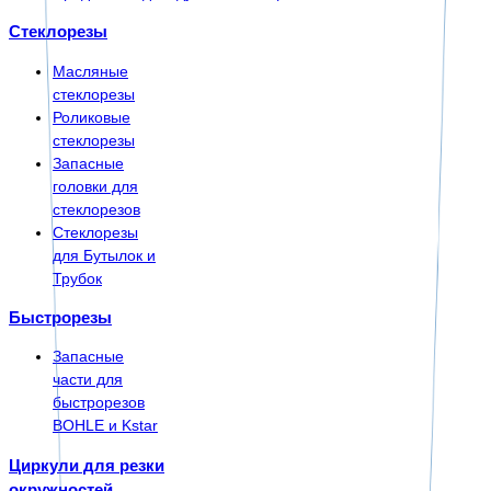
Стеклорезы
Масляные
стеклорезы
Роликовые
стеклорезы
Запасные
головки для
стеклорезов
Стеклорезы
для Бутылок и
Трубок
Быстрорезы
Запасные
части для
быстрорезов
BOHLE и Kstar
Циркули для резки
окружностей