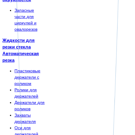
Запасные
части для
циркулей и
овалорезов
Жидкости для
резки стекла
Автоматическая
резка
Пластиковые
держатели с
роликом
Ролики для
держателей
Держатели для
роликов
Захваты
держателя
Оси для
держателей