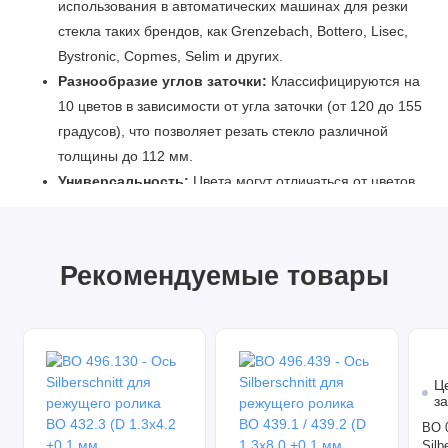
использования в автоматических машинах для резки
стекла таких брендов, как Grenzebach, Bottero, Lisec,
Bystronic, Copmes, Selim и других.
Разнообразие углов заточки:
Классифицируются на
10 цветов в зависимости от угла заточки (от 120 до 155
градусов), что позволяет резать стекло различной
толщины до 112 мм.
Универсальность:
Цвета могут отличаться от цветов
других компаний, что позволяет легко интегрировать
держатели в существующую систему.
Технические характеристики:
Рекомендуемые товары
Тип инструмента: Запасная режущая головка для
автоматической резки стекла
Модель: BS/S-CLIP-155
Материал держателя: Пластик (оранжевый)
Ц
Угол заточки: 155 градусов
з
Применение: Резка листового стекла в автоматических
BO 
Silb