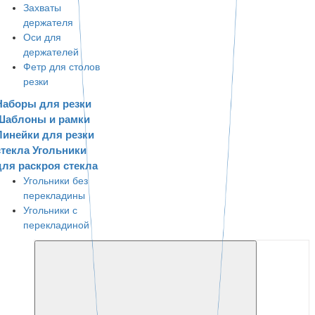
Захваты
держателя
Оси для
держателей
Фетр для столов
резки
Наборы для резки
Шаблоны и рамки
Линейки для резки
стекла
Угольники
для раскроя стекла
Угольники без
перекладины
Угольники с
перекладиной