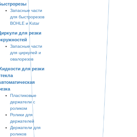
Быстрорезы
Запасные части
для быстрорезов
BOHLE и Kstar
Циркули для резки
окружностей
Запасные части
для циркулей и
овалорезов
Жидкости для резки
стекла
Автоматическая
резка
Пластиковые
держатели с
роликом
Ролики для
держателей
Держатели для
роликов