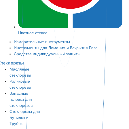
Цветное стекло
Измерительные инструменты
Инструменты для Ломания и Вскрытия Реза
Средства индивидуальный защиты
Стеклорезы
Масляные
стеклорезы
Роликовые
стеклорезы
Запасные
головки для
стеклорезов
Стеклорезы для
Бутылок и
Трубок