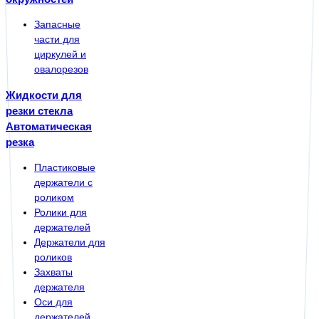
Запасные
части для
циркулей и
овалорезов
Жидкости для
резки стекла
Автоматическая
резка
Пластиковые
держатели с
роликом
Ролики для
держателей
Держатели для
роликов
Захваты
держателя
Оси для
держателей