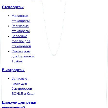
Стеклорезы
Масляные
стеклорезы
Роликовые
стеклорезы
Запасные
головки для
стеклорезов
Стеклорезы
для Бутылок и
Трубок
Быстрорезы
Запасные
части для
быстрорезов
BOHLE и Kstar
Циркули для резки
окружностей