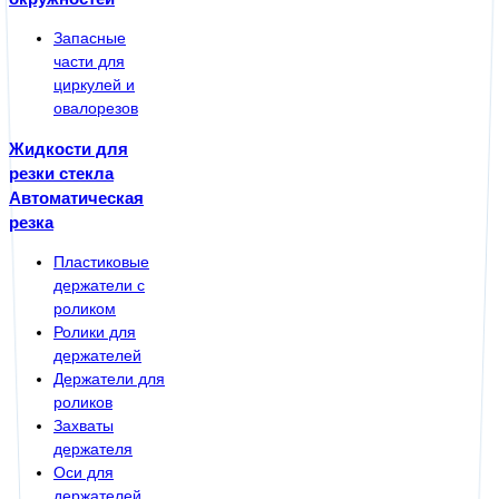
Запасные
части для
циркулей и
овалорезов
Жидкости для
резки стекла
Автоматическая
резка
Пластиковые
держатели с
роликом
Ролики для
держателей
Держатели для
роликов
Захваты
держателя
Оси для
держателей