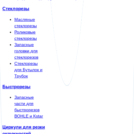
Стеклорезы
Масляные
стеклорезы
Роликовые
стеклорезы
Запасные
головки для
стеклорезов
Стеклорезы
для Бутылок и
Трубок
Быстрорезы
Запасные
части для
быстрорезов
BOHLE и Kstar
Циркули для резки
окружностей