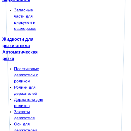
Запасные
части для
циркулей и
овалорезов
Жидкости для
резки стекла
Автоматическая
резка
Пластиковые
держатели с
роликом
Ролики для
держателей
Держатели для
роликов
Захваты
держателя
Оси для
держателей