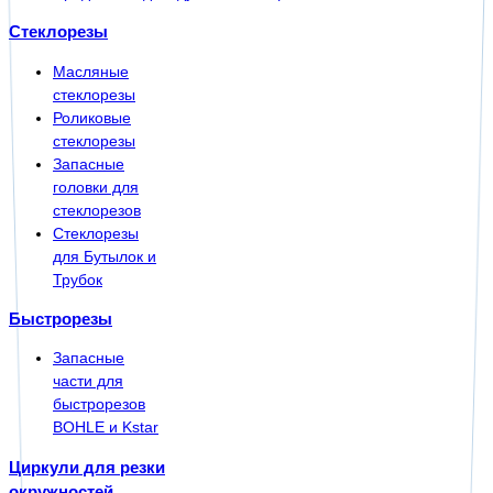
Стеклорезы
Масляные
стеклорезы
Роликовые
стеклорезы
Запасные
головки для
стеклорезов
Стеклорезы
для Бутылок и
Трубок
Быстрорезы
Запасные
части для
быстрорезов
BOHLE и Kstar
Циркули для резки
окружностей