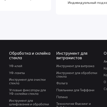
Индивидуальный подх
Обработка и склейка
Инструмент для
О
стекла
витражистов
А
УФ-клей
Инструмент для витража
К
УФ-лампы
Инструмент для обработки
К
стекла
Инструмент для очистки
О
стекла
Фольга
С
Угловые фиксаторы для
Паяльники для Тиффани
УФ-склейки стекла
Патина
Инструмент для
Технология Фьюзинг и
шлифования и обработки