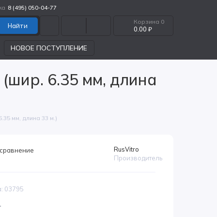
ка
8 (495) 050-04-77
Корзина
0
Найти
0.00 ₽
НОВОЕ ПОСТУПЛЕНИЕ
(шир. 6.35 мм, длина
35 мм, длина 33 м.)
RusVitro
 сравнение
Производитель
а: 03795
т