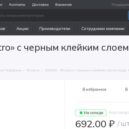
ог
Контакты
Доставка
Вакансия
Поддерж
ков
Акции
Производители
Сотрудники компании
ro» c черным клейким слоем 
ики Тиффани
Фольга
230038 - Фольга c черным клейким слоем (шир. 6.
В избранное
В
Код товар
На складе
692.00 ₽
/ ш