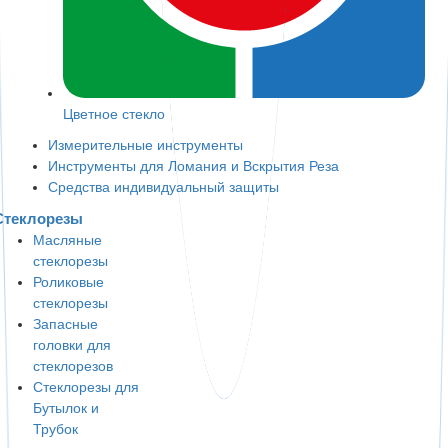
Цветное стекло
Измерительные инструменты
Инструменты для Ломания и Вскрытия Реза
Средства индивидуальный защиты
Стеклорезы
Масляные
стеклорезы
Роликовые
стеклорезы
Запасные
головки для
стеклорезов
Стеклорезы для
Бутылок и
Трубок