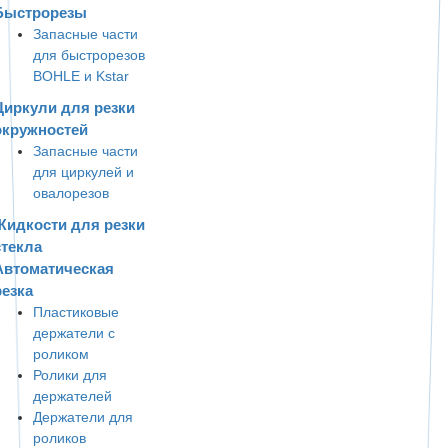
Быстрорезы
Запасные части
для быстрорезов
BOHLE и Kstar
Циркули для резки
окружностей
Запасные части
для циркулей и
овалорезов
Жидкости для резки
стекла
Автоматическая
резка
Пластиковые
держатели с
роликом
Ролики для
держателей
Держатели для
роликов