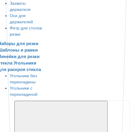
Захваты
держателя
Оси для
держателей
Фетр для столов
резки
Наборы для резки
Шаблоны и рамки
Линейки для резки
стекла
Угольники
для раскроя стекла
Угольники без
перекладины
Угольники с
перекладиной