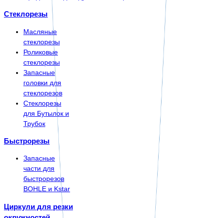
Стеклорезы
Масляные
стеклорезы
Роликовые
стеклорезы
Запасные
головки для
стеклорезов
Стеклорезы
для Бутылок и
Трубок
Быстрорезы
Запасные
части для
быстрорезов
BOHLE и Kstar
Циркули для резки
окружностей