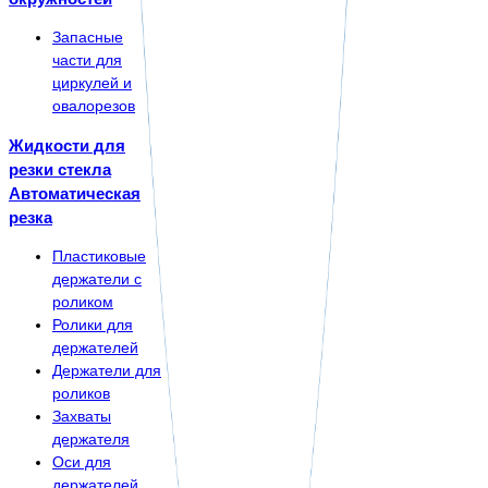
Запасные
части для
циркулей и
овалорезов
Жидкости для
резки стекла
Автоматическая
резка
Пластиковые
держатели с
роликом
Ролики для
держателей
Держатели для
роликов
Захваты
держателя
Оси для
держателей