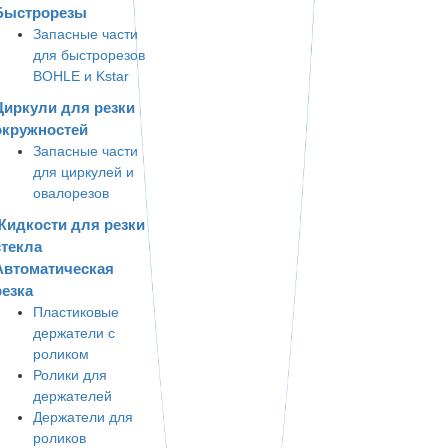
Быстрорезы
Запасные части
для быстрорезов
BOHLE и Kstar
Циркули для резки
окружностей
Запасные части
для циркулей и
овалорезов
Жидкости для резки
стекла
Автоматическая
резка
Пластиковые
держатели с
роликом
Ролики для
держателей
Держатели для
роликов