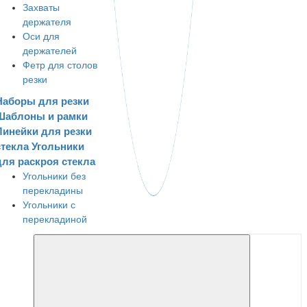
Захваты
держателя
Оси для
держателей
Фетр для столов
резки
Наборы для резки
Шаблоны и рамки
Линейки для резки
стекла
Угольники
для раскроя стекла
Угольники без
перекладины
Угольники с
перекладиной