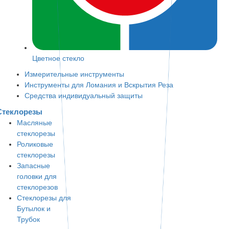
Цветное стекло
Измерительные инструменты
Инструменты для Ломания и Вскрытия Реза
Средства индивидуальный защиты
Стеклорезы
Масляные
стеклорезы
Роликовые
стеклорезы
Запасные
головки для
стеклорезов
Стеклорезы для
Бутылок и
Трубок