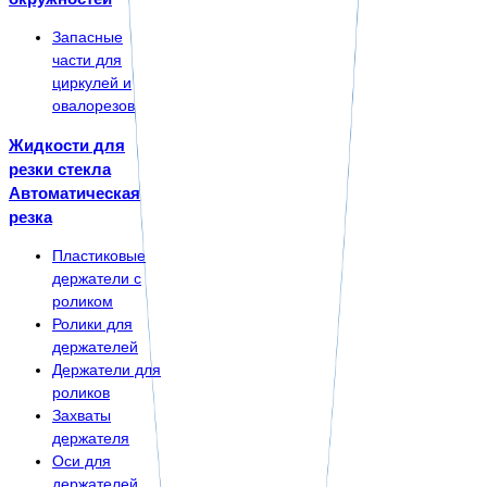
Запасные
части для
циркулей и
овалорезов
Жидкости для
резки стекла
Автоматическая
резка
Пластиковые
держатели с
роликом
Ролики для
держателей
Держатели для
роликов
Захваты
держателя
Оси для
держателей