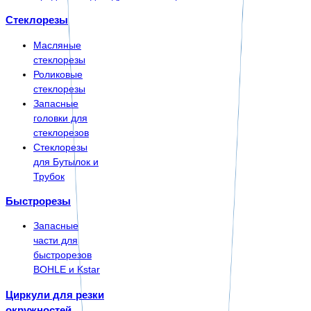
Стеклорезы
Масляные
стеклорезы
Роликовые
стеклорезы
Запасные
головки для
стеклорезов
Стеклорезы
для Бутылок и
Трубок
Быстрорезы
Запасные
части для
быстрорезов
BOHLE и Kstar
Циркули для резки
окружностей