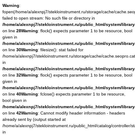
Warning
:
fopen(/home/a/alexnpj7/stekloinstrument.ru/storage/cache/cache.se
failed to open stream: No such file or directory in
/home/a/alexnpj7/stekloinstrument.ru/public_html/system/library
on line
28
Warning
: flock() expects parameter 1 to be resource, bool
given in
/home/a/alexnpj7/stekloinstrument.ru/public_html/system/library
on line
30
Warning
: filesize(): stat failed for
/home/a/alexnpj7/stekloinstrument.ru/storage/cache/cache.seopro.c
in
/home/a/alexnpj7/stekloinstrument.ru/public_html/system/library
on line
32
Warning
: flock() expects parameter 1 to be resource, bool
given in
/home/a/alexnpj7/stekloinstrument.ru/public_html/system/library
on line
40
Warning
: fclose() expects parameter 1 to be resource,
bool given in
/home/a/alexnpj7/stekloinstrument.ru/public_html/system/library
on line
42
Warning
: Cannot modify header information - headers
already sent by (output started at
/home/a/alexnpj7/stekloinstrument.ru/public_html/catalog/controller/st
in