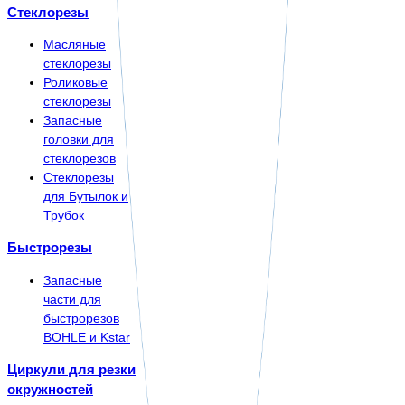
Стеклорезы
Масляные
стеклорезы
Роликовые
стеклорезы
Запасные
головки для
стеклорезов
Стеклорезы
для Бутылок и
Трубок
Быстрорезы
Запасные
части для
быстрорезов
BOHLE и Kstar
Циркули для резки
окружностей