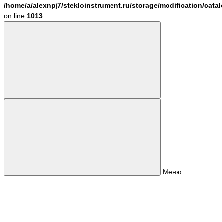
/home/a/alexnpj7/stekloinstrument.ru/storage/modification/cata
on line
1013
Меню