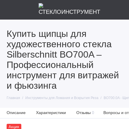
Купить щипцы для
художественного стекла
Silberschnitt BO700A –
Профессиональный
инструмент для витражей
и фьюзинга
Главная
Инструменты для Ломания и Вскрытия Реза
BO700.0A - Щип
Описание
Характеристики
Отзывы
0
Вопросы и от
Акция