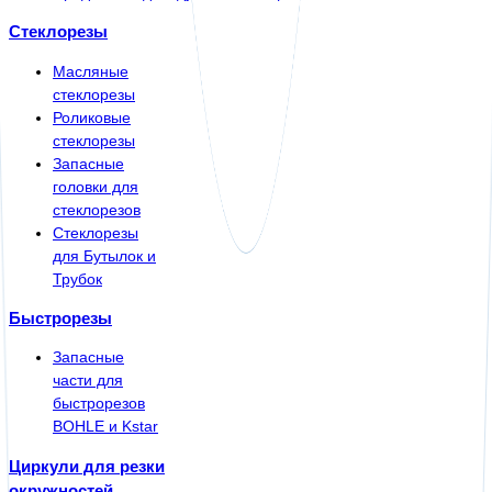
Стеклорезы
Масляные
стеклорезы
Роликовые
стеклорезы
Запасные
головки для
стеклорезов
Стеклорезы
для Бутылок и
Трубок
Быстрорезы
Запасные
части для
быстрорезов
BOHLE и Kstar
Циркули для резки
окружностей