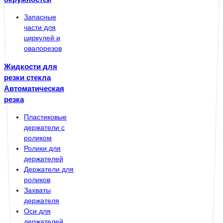
Запасные
части для
циркулей и
овалорезов
Жидкости для
резки стекла
Автоматическая
резка
Пластиковые
держатели с
роликом
Ролики для
держателей
Держатели для
роликов
Захваты
держателя
Оси для
держателей