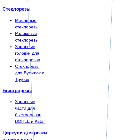
Стеклорезы
Масляные
стеклорезы
Роликовые
стеклорезы
Запасные
головки для
стеклорезов
Стеклорезы
для Бутылок и
Трубок
Быстрорезы
Запасные
части для
быстрорезов
BOHLE и Kstar
Циркули для резки
окружностей