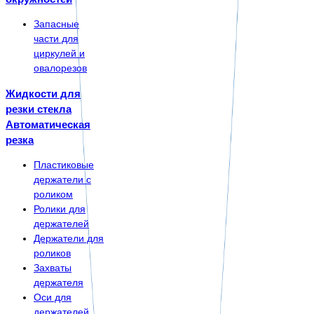
Запасные
части для
циркулей и
овалорезов
Жидкости для
резки стекла
Автоматическая
резка
Пластиковые
держатели с
роликом
Ролики для
держателей
Держатели для
роликов
Захваты
держателя
Оси для
держателей