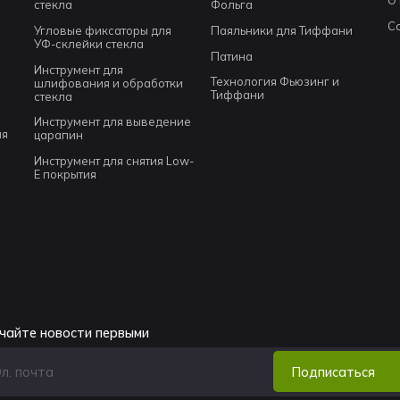
стекла
Фольга
С
Угловые фиксаторы для
Паяльники для Тиффани
УФ-склейки стекла
Патина
Инструмент для
Технология Фьюзинг и
шлифования и обработки
Тиффани
стекла
Инструмент для выведение
ля
царапин
Инструмент для снятия Low-
E покрытия
чайте новости первыми
Подписаться