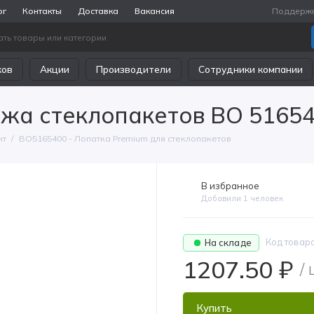
ог
Контакты
Доставка
Вакансия
Поддерж
ков
Акции
Производители
Сотрудники компании
ажа стеклопакетов BO 5165
нт
BO5165400 - Лопатка Premium для стеклопакетов
В избранное
Добавили 1 человек
Код товар
На складе
1207.50 ₽
/
Купить