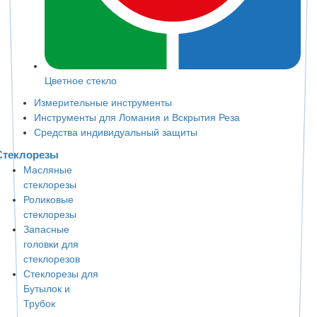
Цветное стекло
Измерительные инструменты
Инструменты для Ломания и Вскрытия Реза
Средства индивидуальный защиты
Стеклорезы
Масляные
стеклорезы
Роликовые
стеклорезы
Запасные
головки для
стеклорезов
Стеклорезы для
Бутылок и
Трубок