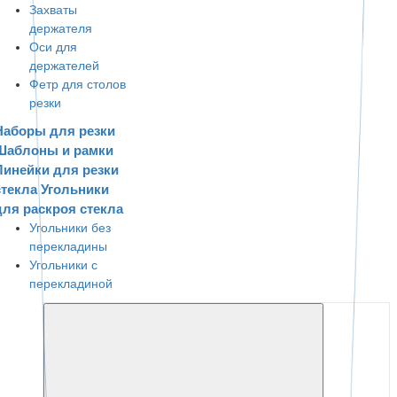
Захваты
держателя
Оси для
держателей
Фетр для столов
резки
Наборы для резки
Шаблоны и рамки
Линейки для резки
стекла
Угольники
для раскроя стекла
Угольники без
перекладины
Угольники с
перекладиной