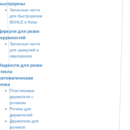
Быстрорезы
Запасные части
для быстрорезов
BOHLE и Kstar
Циркули для резки
окружностей
Запасные части
для циркулей и
овалорезов
Жидкости для резки
стекла
Автоматическая
резка
Пластиковые
держатели с
роликом
Ролики для
держателей
Держатели для
роликов